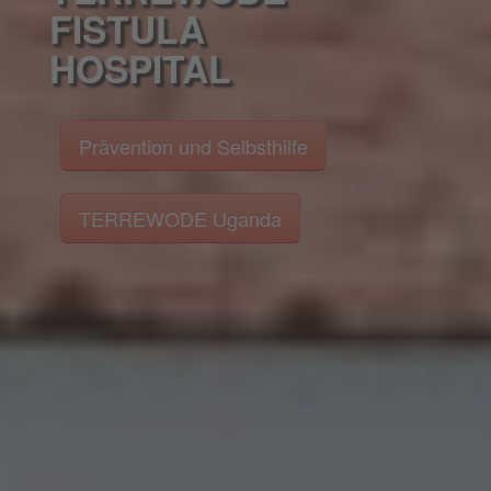
FISTULA
HOSPITAL
Prävention und Selbsthilfe
TERREWODE Uganda